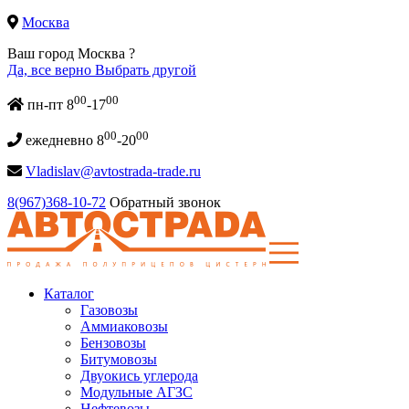
Москва
Ваш город Москва ?
Да, все верно
Выбрать другой
00
00
пн-пт 8
-17
00
00
ежедневно 8
-20
Vladislav@avtostrada-trade.ru
8(967)368-10-72
Обратный звонок
Каталог
Газовозы
Аммиаковозы
Бензовозы
Битумовозы
Двуокись углерода
Модульные АГЗС
Нефтевозы