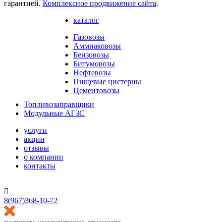
гарантией.
Комплексное продвижение сайта
.
каталог
Газовозы
Аммиаковозы
Бензовозы
Битумовозы
Нефтевозы
Пищевые цистерны
Цементовозы
Топливозаправщики
Модульные АГЗС
услуги
акции
отзывы
о компании
контакты
HostCMS
8(967)368-10-72