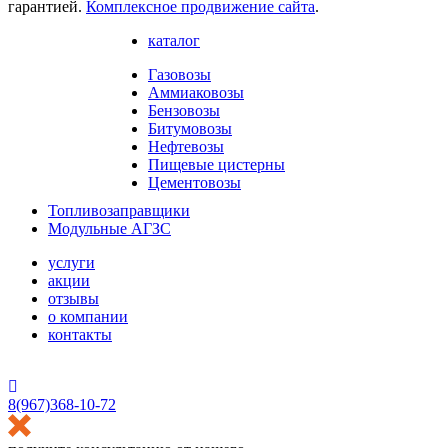
гарантией.
Комплексное продвижение сайта
.
каталог
Газовозы
Аммиаковозы
Бензовозы
Битумовозы
Нефтевозы
Пищевые цистерны
Цементовозы
Топливозаправщики
Модульные АГЗС
услуги
акции
отзывы
о компании
контакты
HostCMS
8(967)368-10-72