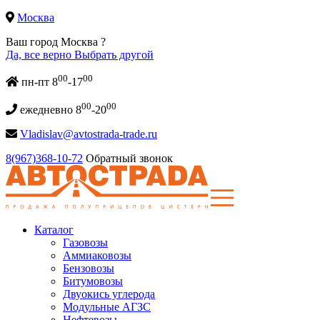
Москва
Ваш город Москва ?
Да, все верно
Выбрать другой
00
00
пн-пт 8
-17
00
00
ежедневно 8
-20
Vladislav@avtostrada-trade.ru
8(967)368-10-72
Обратный звонок
Каталог
Газовозы
Аммиаковозы
Бензовозы
Битумовозы
Двуокись углерода
Модульные АГЗС
Нефтевозы