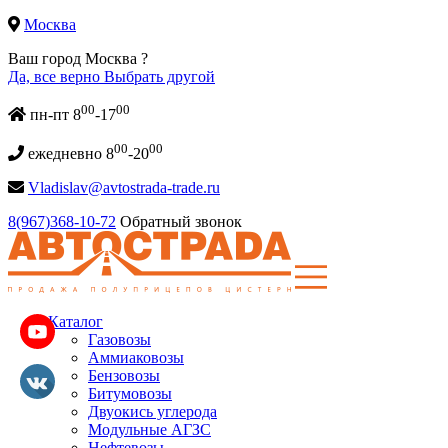
Москва
Ваш город Москва ?
Да, все верно
Выбрать другой
00
00
пн-пт 8
-17
00
00
ежедневно 8
-20
Vladislav@avtostrada-trade.ru
8(967)368-10-72
Обратный звонок
Каталог
Газовозы
Аммиаковозы
Бензовозы
Битумовозы
Двуокись углерода
Модульные АГЗС
Нефтевозы