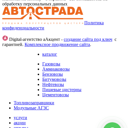
обработку персональных данных
Политика
конфиденциальности
Digital-агентство аАкцент -
создание сайта под ключ
с
гарантией.
Комплексное продвижение сайта
.
каталог
Газовозы
Аммиаковозы
Бензовозы
Битумовозы
Нефтевозы
Пищевые цистерны
Цементовозы
Топливозаправщики
Модульные АГЗС
услуги
акции
отзывы