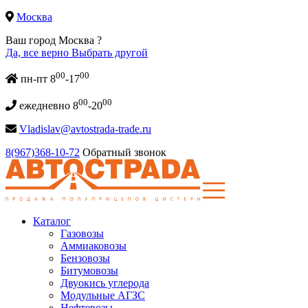
Москва
Ваш город Москва ?
Да, все верно
Выбрать другой
00
00
пн-пт 8
-17
00
00
ежедневно 8
-20
Vladislav@avtostrada-trade.ru
8(967)368-10-72
Обратный звонок
Каталог
Газовозы
Аммиаковозы
Бензовозы
Битумовозы
Двуокись углерода
Модульные АГЗС
Нефтевозы