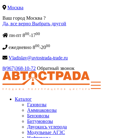
Москва
Ваш город Москва ?
Да, все верно
Выбрать другой
00
00
пн-пт 8
-17
00
00
ежедневно 8
-20
Vladislav@avtostrada-trade.ru
8(967)368-10-72
Обратный звонок
Каталог
Газовозы
Аммиаковозы
Бензовозы
Битумовозы
Двуокись углерода
Модульные АГЗС
Нефтевозы