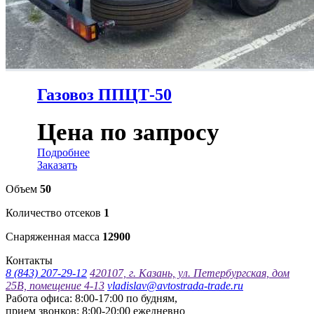
Газовоз ППЦТ-50
Цена по запросу
Подробнее
Заказать
Объем
50
Количество отсеков
1
Снаряженная масса
12900
Контакты
8 (843) 207-29-12
420107, г. Казань, ул. Петербургская, дом
25В, помещение 4-13
vladislav@avtostrada-trade.ru
Работа офиса: 8:00-17:00 по будням,
прием звонков: 8:00-20:00 ежедневно