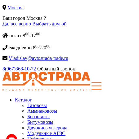
Москва
Ваш город Москва ?
Да, все верно
Выбрать другой
00
00
пн-пт 8
-17
00
00
ежедневно 8
-20
Vladislav@avtostrada-trade.ru
8(967)368-10-72
Обратный звонок
Каталог
Газовозы
Аммиаковозы
Бензовозы
Битумовозы
Двуокись углерода
Модульные АГЗС
Нефтевозы