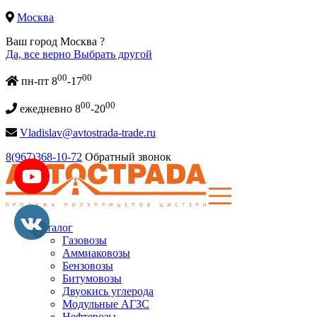
Москва
Ваш город Москва ?
Да, все верно
Выбрать другой
00
00
пн-пт 8
-17
00
00
ежедневно 8
-20
Vladislav@avtostrada-trade.ru
8(967)368-10-72
Обратный звонок
Каталог
Газовозы
Аммиаковозы
Бензовозы
Битумовозы
Двуокись углерода
Модульные АГЗС
Нефтевозы