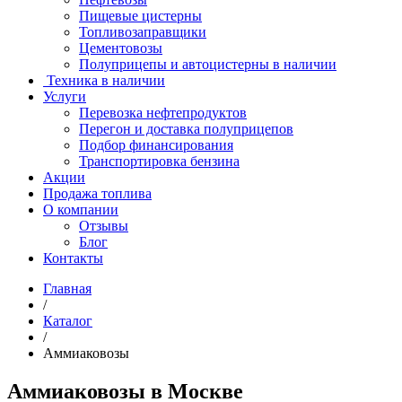
Пищевые цистерны
Топливозаправщики
Цементовозы
Полуприцепы и автоцистерны в наличии
Техника в наличии
Услуги
Перевозка нефтепродуктов
Перегон и доставка полуприцепов
Подбор финансирования
Транспортировка бензина
Акции
Продажа топлива
О компании
Отзывы
Блог
Контакты
Главная
/
Каталог
/
Аммиаковозы
Аммиаковозы в Москве