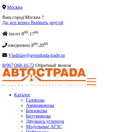
Москва
Ваш город Москва ?
Да, все верно
Выбрать другой
00
00
пн-пт 8
-17
00
00
ежедневно 8
-20
Vladislav@avtostrada-trade.ru
8(967)368-10-72
Обратный звонок
Каталог
Газовозы
Аммиаковозы
Бензовозы
Битумовозы
Двуокись углерода
Модульные АГЗС
Нефтевозы