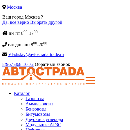
Москва
Ваш город Москва ?
Да, все верно
Выбрать другой
00
00
пн-пт 8
-17
00
00
ежедневно 8
-20
Vladislav@avtostrada-trade.ru
8(967)368-10-72
Обратный звонок
Каталог
Газовозы
Аммиаковозы
Бензовозы
Битумовозы
Двуокись углерода
Модульные АГЗС
Нефтевозы