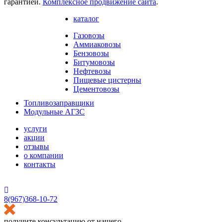
гарантией.
Комплексное продвижение сайта
.
каталог
Газовозы
Аммиаковозы
Бензовозы
Битумовозы
Нефтевозы
Пищевые цистерны
Цементовозы
Топливозаправщики
Модульные АГЗС
услуги
акции
отзывы
о компании
контакты
HostCMS
8(967)368-10-72
получите консультацию от нашего