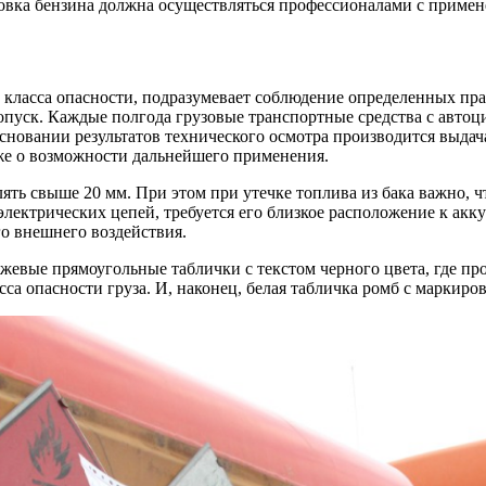
ровка бензина должна осуществляться профессионалами с приме
о класса опасности, подразумевает соблюдение определенных пра
опуск. Каждые полгода грузовые транспортные средства с автоц
основании результатов технического осмотра производится выда
кже о возможности дальнейшего применения.
ть свыше 20 мм. При этом при утечке топлива из бака важно, ч
лектрических цепей, требуется его близкое расположение к акк
го внешнего воздействия.
жевые прямоугольные таблички с текстом черного цвета, где пр
а опасности груза. И, наконец, белая табличка ромб с маркиро