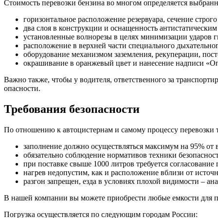
Стоимость перевозки бензина во многом определяется выбранн
горизонтальное расположение резервуара, сечение строго 
два слоя в конструкции и оснащенность антистатическим
установленные волнорезы в целях минимизации ударов г
расположение в верхней части специального дыхательного
оборудование механизмом заземления, рекуперации, пост
окрашивание в оранжевый цвет и нанесение надписи «Оп
Важно также, чтобы у водителя, ответственного за транспорти
опасности.
Требования безопасности
По отношению к автоцистернам и самому процессу перевозки т
заполнение должно осуществляться максимум на 95% от 
обязательно соблюдение нормативов техники безопасност
при поставке свыше 1000 литров требуется согласование
нагрев недопустим, как и расположение вблизи от источн
разгон запрещен, езда в условиях плохой видимости – ан
В нашей компании вы можете приобрести любые емкости для пе
Погрузка осуществляется по следующим городам России: