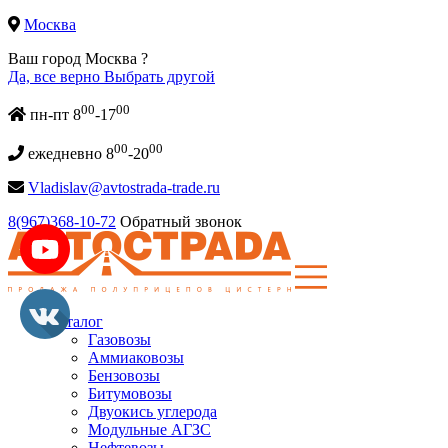
Москва
Ваш город Москва ?
Да, все верно
Выбрать другой
00
00
пн-пт 8
-17
00
00
ежедневно 8
-20
Vladislav@avtostrada-trade.ru
8(967)368-10-72
Обратный звонок
Каталог
Газовозы
Аммиаковозы
Бензовозы
Битумовозы
Двуокись углерода
Модульные АГЗС
Нефтевозы