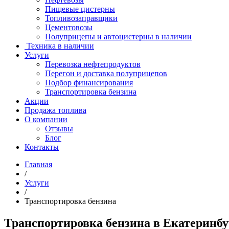
Пищевые цистерны
Топливозаправщики
Цементовозы
Полуприцепы и автоцистерны в наличии
Техника в наличии
Услуги
Перевозка нефтепродуктов
Перегон и доставка полуприцепов
Подбор финансирования
Транспортировка бензина
Акции
Продажа топлива
О компании
Отзывы
Блог
Контакты
Главная
/
Услуги
/
Транспортировка бензина
Транспортировка бензина в Екатеринбу