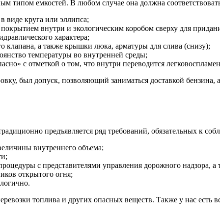
ым типом емкостей. В любом случае она должна соответствоват
в виде круга или эллипса;
 покрытием внутри и экологическим коробом сверху для придани
идравлического характера;
 клапана, а также крышки люка, арматуры для слива (снизу);
оянство температуры во внутренней среды;
асно» с отметкой о том, что внутри переводится легковосплам
ровку, был допуск, позволяющий заниматься доставкой бензина,
радиционно предъявляется ряд требований, обязательных к соб
величины внутреннего объема;
и;
 процедуры с представителями управления дорожного надзора, а
иков открытого огня;
алогично.
ревозки топлива и других опасных веществ. Также у нас есть в