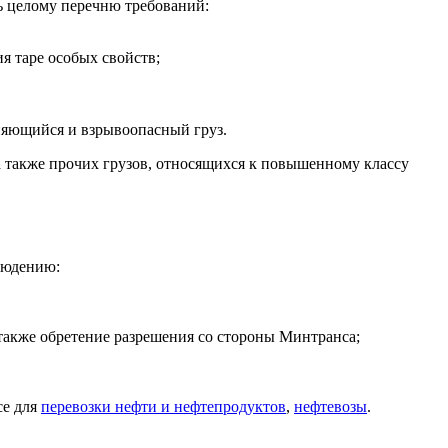
ь целому перечню требований:
я таре особых свойств;
еняющийся и взрывоопасный груз.
 а также прочих грузов, относящихся к повышенному классу
людению:
 также обретение разрешения со стороны Минтранса;
се для
перевозки нефти и нефтепродуктов
,
нефтевозы
.