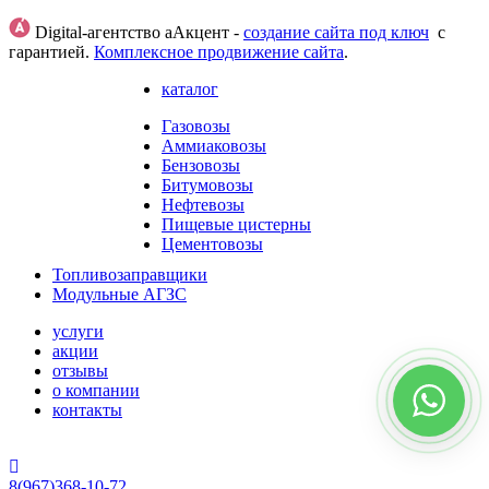
Digital-агентство аАкцент -
создание сайта под ключ
с
гарантией.
Комплексное продвижение сайта
.
каталог
Газовозы
Аммиаковозы
Бензовозы
Битумовозы
Нефтевозы
Пищевые цистерны
Цементовозы
Топливозаправщики
Модульные АГЗС
услуги
акции
отзывы
о компании
контакты
HostCMS
8(967)368-10-72