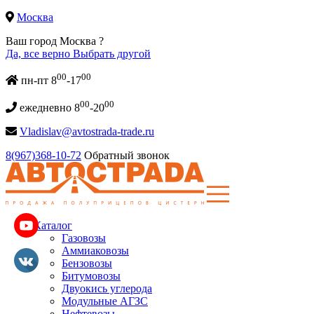
Москва
Ваш город Москва ?
Да, все верно
Выбрать другой
00
00
пн-пт 8
-17
00
00
ежедневно 8
-20
Vladislav@avtostrada-trade.ru
8(967)368-10-72
Обратный звонок
Каталог
Газовозы
Аммиаковозы
Бензовозы
Битумовозы
Двуокись углерода
Модульные АГЗС
Нефтевозы