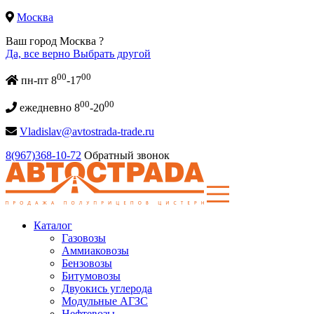
Москва
Ваш город Москва ?
Да, все верно
Выбрать другой
00
00
пн-пт 8
-17
00
00
ежедневно 8
-20
Vladislav@avtostrada-trade.ru
8(967)368-10-72
Обратный звонок
Каталог
Газовозы
Аммиаковозы
Бензовозы
Битумовозы
Двуокись углерода
Модульные АГЗС
Нефтевозы