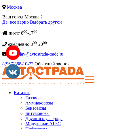
Москва
Ваш город Москва ?
Да, все верно
Выбрать другой
00
00
пн-пт 8
-17
00
00
ежедневно 8
-20
Vladislav@avtostrada-trade.ru
8(967)368-10-72
Обратный звонок
Каталог
Газовозы
Аммиаковозы
Бензовозы
Битумовозы
Двуокись углерода
Модульные АГЗС
Нефтевозы