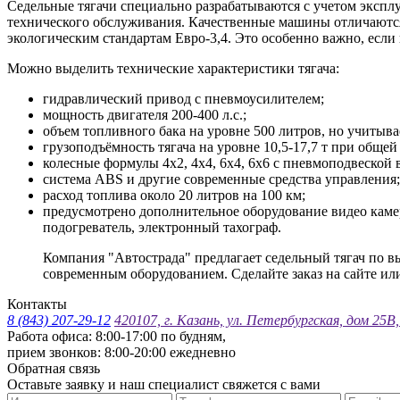
Седельные тягачи специально разрабатываются с учетом эксп
технического обслуживания. Качественные машины отличаются
экологическим стандартам Евро-3,4. Это особенно важно, если
Можно выделить технические характеристики тягача:
гидравлический привод с пневмоусилителем;
мощность двигателя 200-400 л.с.;
объем топливного бака на уровне 500 литров, но учитыва
грузоподъёмность тягача на уровне 10,5-17,7 т при общей 
колесные формулы 4х2, 4х4, 6х4, 6х6 с пневмоподвеской 
система ABS и другие современные средства управления;
расход топлива около 20 литров на 100 км;
предусмотрено дополнительное оборудование видео камер
подогреватель, электронный тахограф.
Компания "Автострада" предлагает седельный тягач по
современным оборудованием. Сделайте заказ на сайте ил
Контакты
8 (843) 207-29-12
420107, г. Казань, ул. Петербургская, дом 25В
Работа офиса: 8:00-17:00 по будням,
прием звонков: 8:00-20:00 ежедневно
Обратная связь
Оставьте заявку и наш специалист свяжется с вами