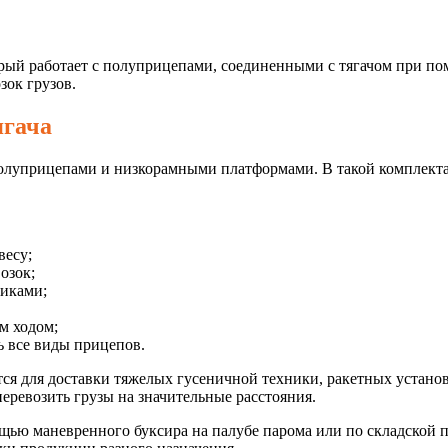
орый работает с полуприцепами, соединенными с тягачом при п
зок грузов.
ягача
луприцепами и низкорамными платформами. В такой комплектац
весу;
озок;
иками;
м ходом;
ь все виды прицепов.
тся для доставки тяжелых гусеничной техники, ракетных устан
перевозить грузы на значительные расстояния.
щью маневренного буксира на палубе парома или по складской 