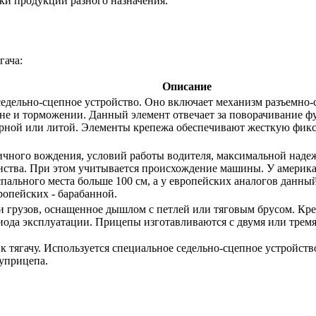
ки продукции разного назначения.
гача:
Описание
 седельно-сцепное устройство. Оно включает механизм разъемно
оне и торможении. Данный элемент отвечает за поворачивание фу
арной или литой. Элементы крепежа обеспечивают жесткую фикс
ичного вождения, условий работы водителя, максимальной надежн
нства. При этом учитывается происхождение машины. У америка
ального места больше 100 см, а у европейских аналогов данный
ропейских - барабанной.
ки грузов, оснащенное дышлом с петлей или тяговым брусом. К
иода эксплуатации. Прицепы изготавливаются с двумя или тремя
к тягачу. Используется специальное седельно-сцепное устройств
уприцепа.