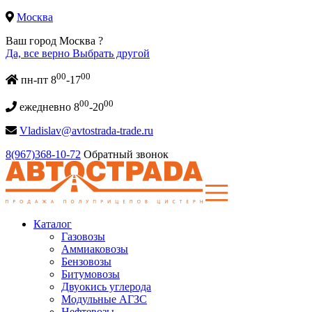
Москва
Ваш город Москва ?
Да, все верно
Выбрать другой
00
00
пн-пт 8
-17
00
00
ежедневно 8
-20
Vladislav@avtostrada-trade.ru
8(967)368-10-72
Обратный звонок
Каталог
Газовозы
Аммиаковозы
Бензовозы
Битумовозы
Двуокись углерода
Модульные АГЗС
Нефтевозы