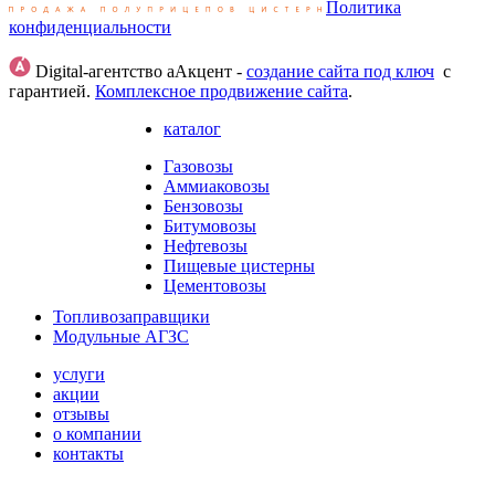
Политика
конфиденциальности
Digital-агентство аАкцент -
создание сайта под ключ
с
гарантией.
Комплексное продвижение сайта
.
каталог
Газовозы
Аммиаковозы
Бензовозы
Битумовозы
Нефтевозы
Пищевые цистерны
Цементовозы
Топливозаправщики
Модульные АГЗС
услуги
акции
отзывы
о компании
контакты
HostCMS