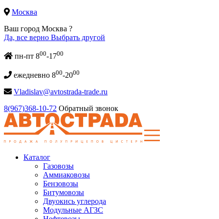
Москва
Ваш город Москва ?
Да, все верно
Выбрать другой
00
00
пн-пт 8
-17
00
00
ежедневно 8
-20
Vladislav@avtostrada-trade.ru
8(967)368-10-72
Обратный звонок
Каталог
Газовозы
Аммиаковозы
Бензовозы
Битумовозы
Двуокись углерода
Модульные АГЗС
Нефтевозы