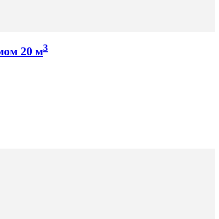
3
мом 20 м