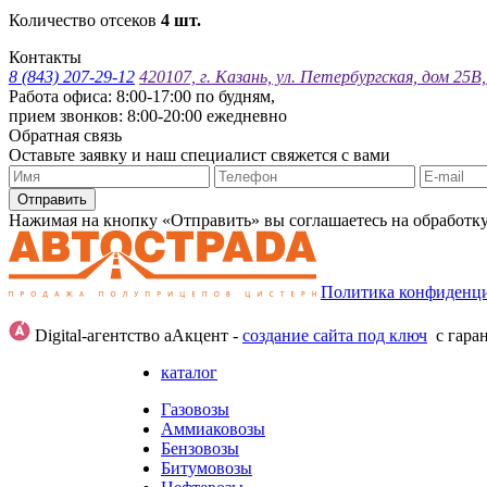
Количество отсеков
4 шт.
Контакты
8 (843) 207-29-12
420107, г. Казань, ул. Петербургская, дом 25В
Работа офиса: 8:00-17:00 по будням,
прием звонков: 8:00-20:00 ежедневно
Обратная связь
Оставьте заявку и наш специалист свяжется с вами
Отправить
Нажимая на кнопку «Отправить» вы соглашаетесь на обработк
Политика конфиденц
Digital-агентство аАкцент -
создание сайта под ключ
с гара
каталог
Газовозы
Аммиаковозы
Бензовозы
Битумовозы