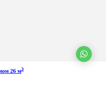
3
мом 26 м