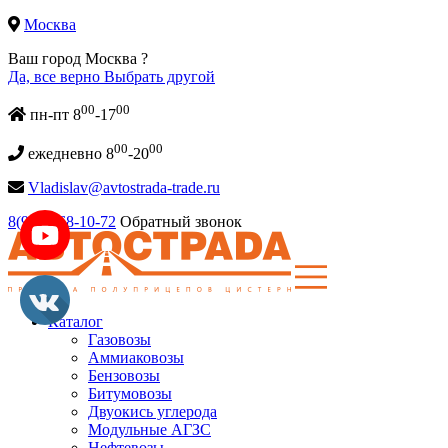
Москва
Ваш город Москва ?
Да, все верно
Выбрать другой
00
00
пн-пт 8
-17
00
00
ежедневно 8
-20
Vladislav@avtostrada-trade.ru
8(967)368-10-72
Обратный звонок
Каталог
Газовозы
Аммиаковозы
Бензовозы
Битумовозы
Двуокись углерода
Модульные АГЗС
Нефтевозы